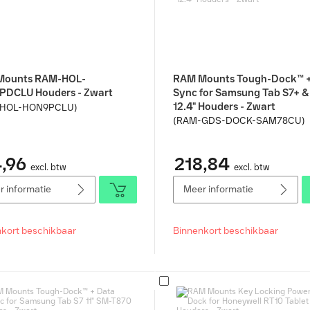
Mounts RAM-HOL-
RAM Mounts Tough-Dock™ +
DCLU Houders - Zwart
Sync for Samsung Tab S7+ &
12.4" Houders - Zwart
-HOL-HON9PCLU)
(RAM-GDS-DOCK-SAM78CU)
,96
218,84
excl. btw
excl. btw
 informatie
Meer informatie
kort beschikbaar
Binnenkort beschikbaar