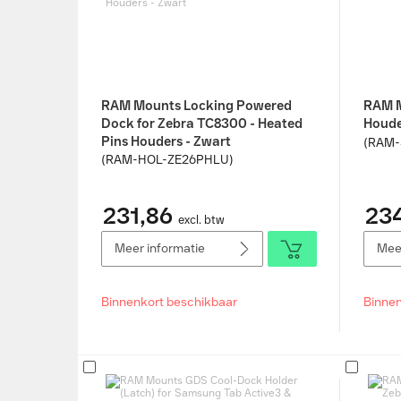
RAM Mounts Locking Powered
RAM 
Dock for Zebra TC8300 - Heated
Houde
Pins Houders - Zwart
(RAM-
(RAM-HOL-ZE26PHLU)
231,86
234
excl. btw
Meer informatie
Meer
Binnenkort beschikbaar
Binnen