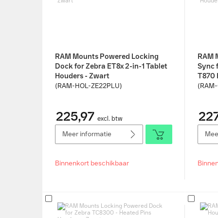
RAM Mounts Powered Locking
RAM M
Dock for Zebra ET8x 2-in-1 Tablet
Sync 
Houders - Zwart
T870 
(RAM-HOL-ZE22PLU)
(RAM
225,97
227
excl. btw
Meer informatie
Meer
Binnenkort beschikbaar
Binnen