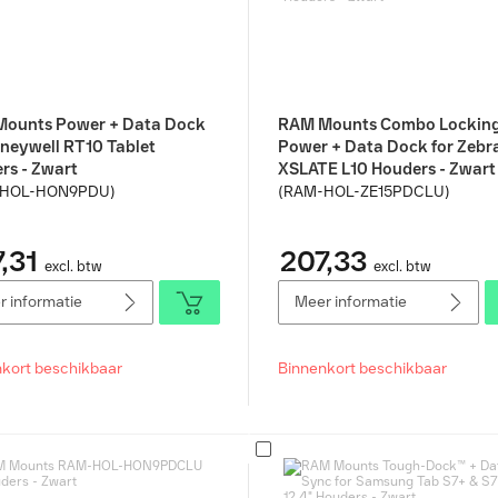
ounts Power + Data Dock
RAM Mounts Combo Lockin
oneywell RT10 Tablet
Power + Data Dock for Zebr
rs - Zwart
XSLATE L10 Houders - Zwart
-HOL-HON9PDU)
(RAM-HOL-ZE15PDCLU)
,31
207,33
excl. btw
excl. btw
 informatie
Meer informatie
kort beschikbaar
Binnenkort beschikbaar