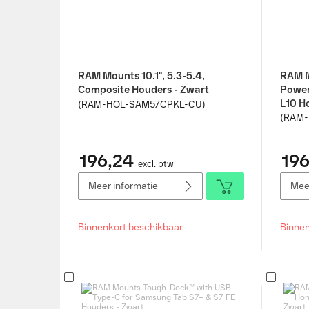
RAM Mounts 10.1", 5.3-5.4,
RAM M
Composite Houders - Zwart
Power
L10 H
(RAM-HOL-SAM57CPKL-CU)
(RAM-
196,24
196
excl. btw
Meer informatie
Meer
Binnenkort beschikbaar
Binnen