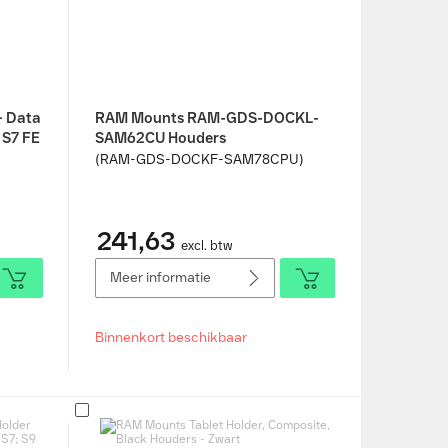
 Data
RAM Mounts RAM-GDS-DOCKL-
 S7 FE
SAM62CU Houders
(RAM-GDS-DOCKF-SAM78CPU)
)
241,63
excl. btw
Meer informatie
Binnenkort beschikbaar