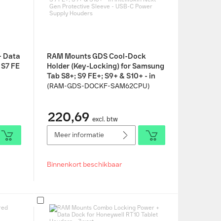
 Data
RAM Mounts GDS Cool-Dock
 S7 FE
Holder (Key-Locking) for Samsung
Tab S8+; S9 FE+; S9+ & S10+ - in
IntelliSkin Next Gen Protective
(RAM-GDS-DOCKF-SAM62CPU)
Sleeve - USB-C Power Supply
Houders
220,69
excl. btw
Meer informatie
Binnenkort beschikbaar