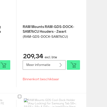
g
RAM Mounts RAM-GDS-DOCK-
a
SAM76CU Houders - Zwart
(RAM-GDS-DOCK-SAM76CU)
209,34
excl. btw
Meer informatie
Binnenkort beschikbaar