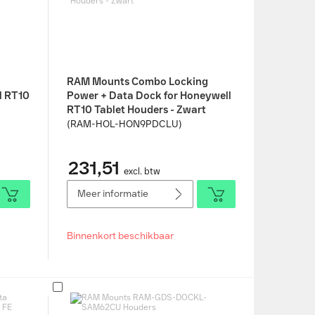
RAM Mounts Combo Locking
l RT10
Power + Data Dock for Honeywell
RT10 Tablet Houders - Zwart
(RAM-HOL-HON9PDCLU)
231,51
excl. btw
Meer informatie
Binnenkort beschikbaar