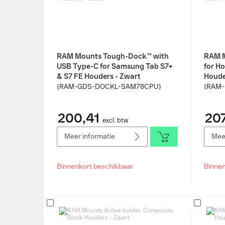
RAM Mounts Tough-Dock™ with
RAM M
USB Type-C for Samsung Tab S7+
for H
& S7 FE Houders - Zwart
Houde
(RAM-GDS-DOCKL-SAM78CPU)
(RAM
200,41
207
excl. btw
Meer informatie
Meer
Binnenkort beschikbaar
Binnen