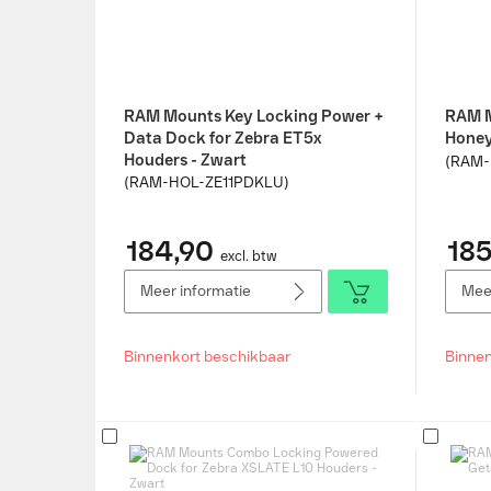
RAM Mounts Key Locking Power +
RAM M
Data Dock for Zebra ET5x
Honey
Houders - Zwart
(RAM-
(RAM-HOL-ZE11PDKLU)
184,90
185
excl. btw
Meer informatie
Meer
Binnenkort beschikbaar
Binnen