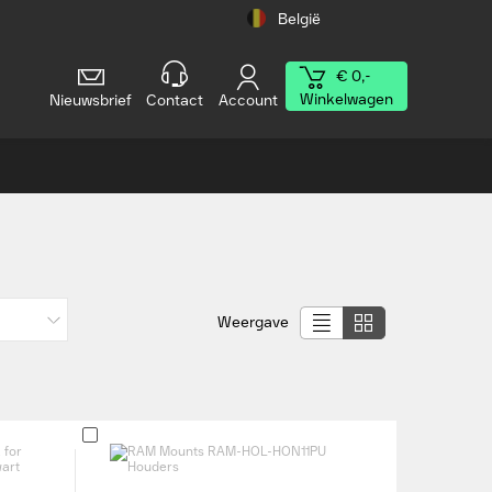
België
€ 0,-
Winkelwagen
Nieuwsbrief
Contact
Account
Weergave