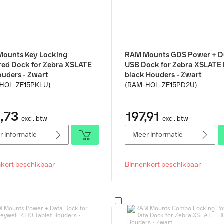
ounts Key Locking
RAM Mounts GDS Power + D
ed Dock for Zebra XSLATE
USB Dock for Zebra XSLATE 
ouders - Zwart
black Houders - Zwart
HOL-ZE15PKLU)
(RAM-HOL-ZE15PD2U)
,73
197,91
excl. btw
excl. btw
 informatie
Meer informatie
kort beschikbaar
Binnenkort beschikbaar