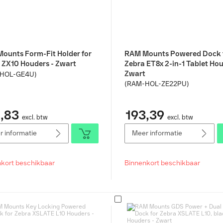
ounts Form-Fit Holder for
RAM Mounts Powered Dock 
 ZX10 Houders - Zwart
Zebra ET8x 2-in-1 Tablet Hou
Zwart
HOL-GE4U)
(RAM-HOL-ZE22PU)
,83
193,39
excl. btw
excl. btw
 informatie
Meer informatie
kort beschikbaar
Binnenkort beschikbaar