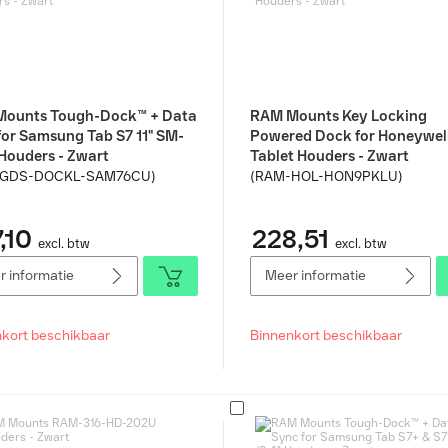
ounts Tough-Dock™ + Data
RAM Mounts Key Locking
for Samsung Tab S7 11" SM-
Powered Dock for Honeywel
Houders - Zwart
Tablet Houders - Zwart
-GDS-DOCKL-SAM76CU)
(RAM-HOL-HON9PKLU)
,10
228,51
excl. btw
excl. btw
 informatie
Meer informatie
kort beschikbaar
Binnenkort beschikbaar