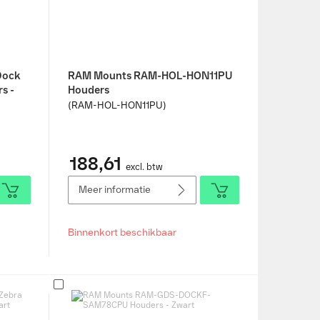
Dock
RAM Mounts RAM-HOL-HON11PU
s -
Houders
(RAM-HOL-HON11PU)
188,61
excl. btw
Meer informatie
Binnenkort beschikbaar