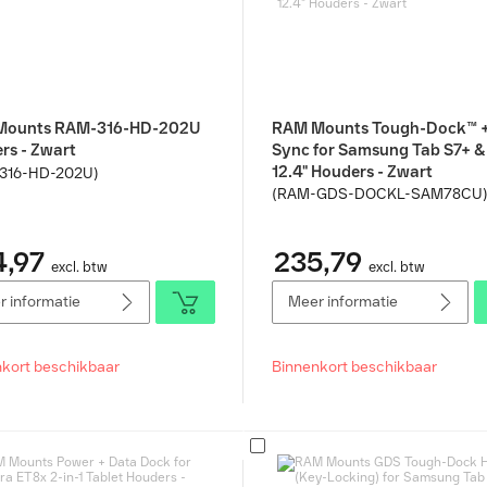
Mounts RAM-316-HD-202U
RAM Mounts Tough-Dock™ +
rs - Zwart
Sync for Samsung Tab S7+ &
12.4" Houders - Zwart
316-HD-202U)
(RAM-GDS-DOCKL-SAM78CU
,97
235,79
excl. btw
excl. btw
 informatie
Meer informatie
kort beschikbaar
Binnenkort beschikbaar