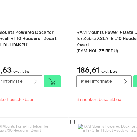
ounts Powered Dock for
RAM Mounts Power + Data 
well RT10 Houders - Zwart
for Zebra XSLATE L10 Houder
Zwart
HOL-HON9PU)
(RAM-HOL-ZE15PDU)
,63
186,61
excl. btw
excl. btw
 informatie
Meer informatie
kort beschikbaar
Binnenkort beschikbaar