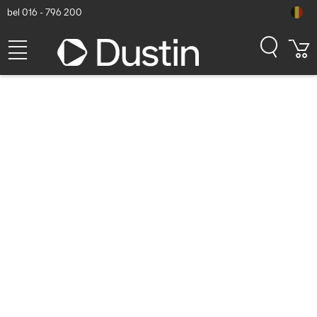
bel 016 - 796 200
StarTech.com 4 Port Bus
Powered USB-C Hub met
Individuele On/Off Switches,
USB 3.0 (5Gbps) Expansion
Hub, Desktop/Laptop USB-C
naar USB-A Splitter
Interface hub - Zwart
Dustin artikelnummer: P000175311 | Productcode: HB30C4AIB |
EAN/UPC: 0065030874335