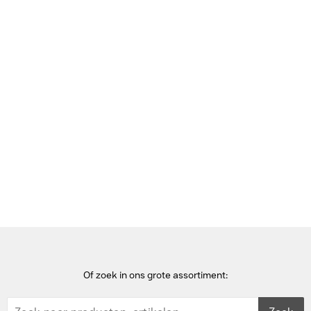
Bekijk deze pagina in het Frans
Home
Interface hubs
StarTech.com 4 Port Bus Powered USB-C Hub met Individuele
On/Off Switches, USB 3.0 (5Gbps) Expansion Hub,
Desktop/Laptop USB-C naar USB-A Splitter Interface hub - Zwart
Of zoek in ons grote assortiment: