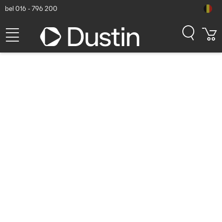
bel 016 - 796 200
Behuizingen voor
opslagstations
Toon alle Behuizingen voor opslagstations
Alleen producten op voorraad
Alleen nieuwe producten tonen
Toon alle filters
Sorteren
Populariteit