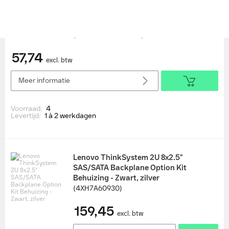
ASUS ROG Strix Arion White Edition
Behuizing - Wit
(90DD02H1-B09000)
57,74
excl. btw
Meer informatie
Voorraad:
4
Levertijd:
1 à 2 werkdagen
Lenovo ThinkSystem 2U 8x2.5"
SAS/SATA Backplane Option Kit
Behuizing - Zwart, zilver
(4XH7A60930)
159,45
excl. btw