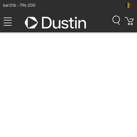
bel 016 - 796 200
Behuizingen voor
opslagstations (202
resultaten)
Alleen producten op voorraad
Alleen nieuwe producten tonen
Toon alle filters
Sorteren
Populariteit