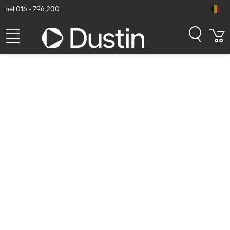
bel 016 - 796 200
StarTech.com SATA naar USB
Kabel - USB 3.0 naar 2.5"
SATA III Hard Drive Adapter -
Externe Converter voor
SSD/HDD Data Transfer
Docks & port replicator -
Zwart
Dustin artikelnummer: P000158425 | Productcode:
USB3S2SAT3CB | EAN/UPC: 0065030854696