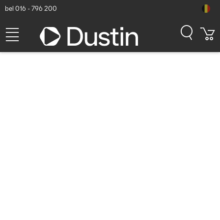
bel 016 - 796 200
StarTech.com StarTech 3
poorts USB 3.0 hub met
Gigabit Ethernet en Power
Delivery - 5Gbps - USB Type
C hub met GbE en PD - USB-
C (HB30C3AGEPD) Docks &
port replicator - Zwart
Dustin artikelnummer: P000066122 | Productcode: HB30C3AGEPD
| EAN/UPC: 0065030867917