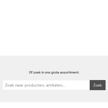
Bekijk deze pagina in het Frans
Home
laptop docks & poortreplicators
StarTech.com 3 poorts USB 3.0 hub met Gigabit Ethernet en
Power Delivery - 5Gbps - USB-C Docks & port replicator - Zwart
Of zoek in ons grote assortiment:
Zoek