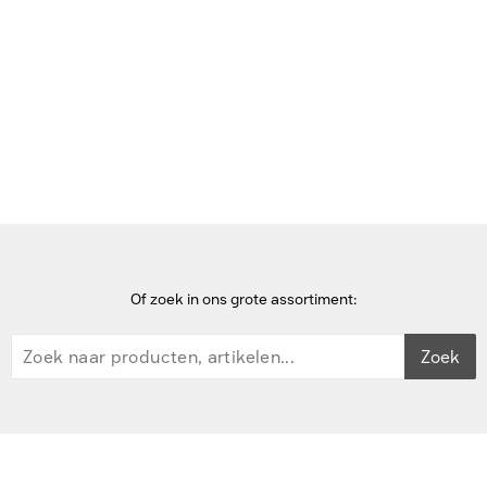
Bekijk deze pagina in het Frans
Home
laptoptassen
HP Prelude 15,6-inch rugzak Laptoptas
Of zoek in ons grote assortiment:
Zoek