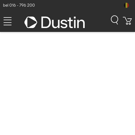
bel 016 - 796 200
HP Prelude Laptoptas
Dustin artikelnummer: P000040168 | Productcode: 2Z8P3AA |
EAN/UPC: 0195697147012
41,59
excl. btw
incl. btw
50,32
Op voorraad (62)
Levertijd:
1 à 2 werkdagen
Gratis verzending!