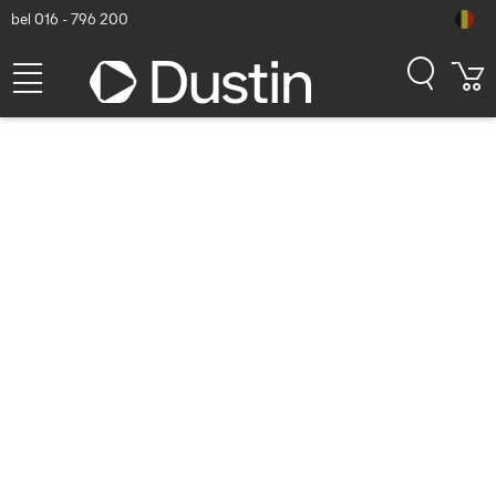
bel 016 - 796 200
Microconnect CAT6 U/UTP
1m, Grijs Netwerkkabel
Dustin artikelnummer: P000057973 | Productcode: UTP601 |
EAN/UPC: 7331990040749
5,84
excl. btw
incl. btw
7,07
Op voorraad (6325)
Levertijd:
1 à 2 werkdagen