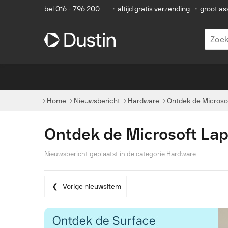
bel 016 - 796 200
•
altijd gratis verzending
•
groot as
Home
Nieuwsbericht
Hardware
Ontdek de Microsof
Ontdek de Microsoft Lap
Nieuwsbericht geplaatst in de categorie
Hardware
Vorige nieuwsitem