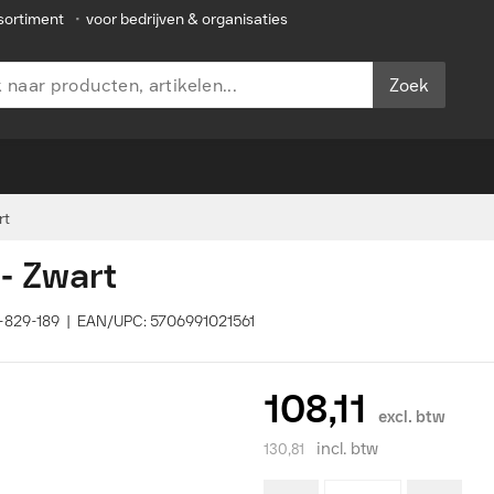
sortiment
•
voor bedrijven & organisaties
Zoek
rt
- Zwart
3-829-189 | EAN/UPC: 5706991021561
108,11
excl. btw
incl. btw
130,81