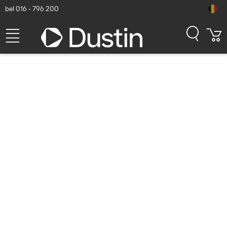
bel 016 - 796 200
Jabra Engage 55 SE Headset
- Zwart
Dustin artikelnummer: P000120853 | Productcode: 9653-470-111 |
EAN/UPC: 5706991030709
185,68
excl. btw
incl. btw
224,67
Op voorraad (20)
Levertijd:
1 à 2 werkdagen
Gratis verzending!