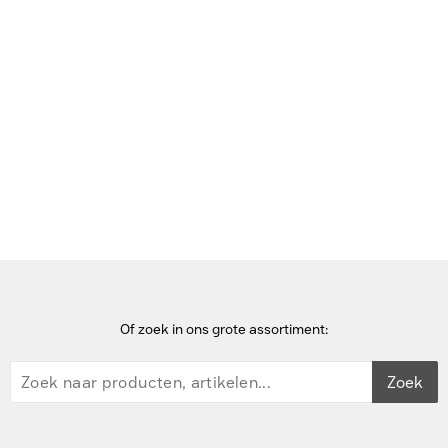
Bekijk deze pagina in het Frans
Home
hoofdtelefoons
Jabra Engage 55 SE Headset - Zwart
Of zoek in ons grote assortiment:
Zoek