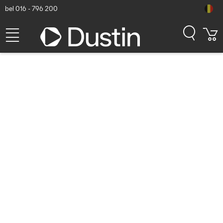
bel 016 - 796 200
Jabra Evolve 30 II Headset -
Zwart
Dustin artikelnummer: P000639386 | Productcode: 5393-823-369
| EAN/UPC: 5706991034356
54,55
excl. btw
incl. btw
66,01
Op voorraad (208)
Levertijd:
1 à 2 werkdagen
Gratis verzending!