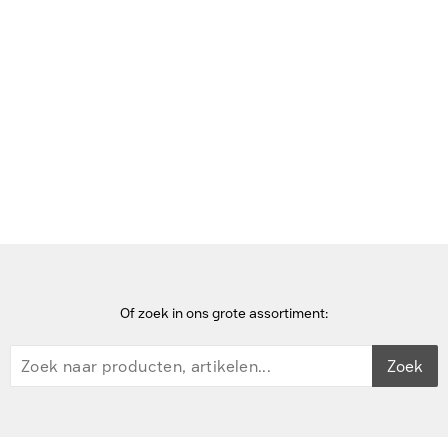
Bekijk deze pagina in het Frans
Home
hoofdtelefoons
Jabra Evolve 30 II Headset - Zwart
Of zoek in ons grote assortiment:
Zoek