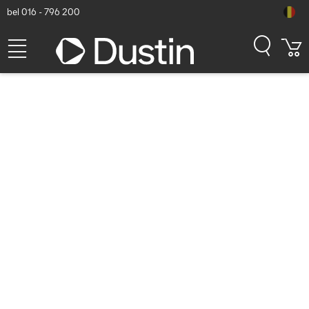
bel 016 - 796 200
Zebra HS3100 Headset -
Zwart
Dustin artikelnummer: P000228669 | Productcode: HS3100-BTN-L
| EAN/UPC: 8596375055827
445,64
excl. btw
incl. btw
539,22
Binnenkort beschikbaar
Gratis verzending!