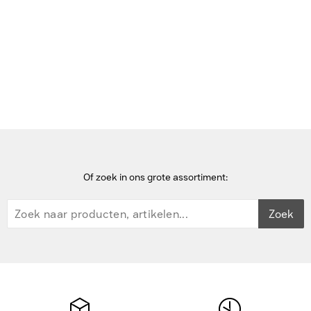
Bekijk deze pagina in het Frans
Home
hoofdtelefoons
Zebra HS3100 Headset - Zwart
Of zoek in ons grote assortiment:
Zoek