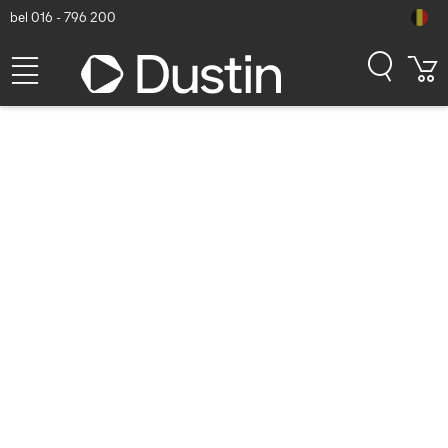
bel 016 - 796 200
Kensington Slim Duo Gel
Keyboard Wrist Rest - Blauw
Polssteun
Dustin artikelnummer: P000774665 | Productcode: K62441WW |
EAN/UPC: 50085896624412
23,31
excl. btw
incl. btw
28,21
Op voorraad (5)
Levertijd:
1 à 2 werkdagen