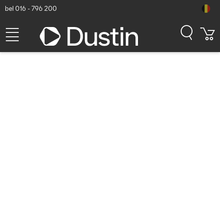
bel 016 - 796 200
HP Z8 rekrail-upgradekit
Rack toebehoren -
Aluminium
Dustin artikelnummer: P000143182 | Productcode: 2FZ76AA |
EAN/UPC: 0192018672215
52,09
excl. btw
incl. btw
63,03
Binnenkort beschikbaar
Gratis verzending!