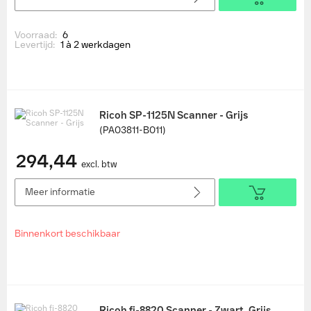
Voorraad:
6
Levertijd:
1 à 2 werkdagen
Ricoh SP-1125N Scanner - Grijs
(PA03811-B011)
294,44
excl. btw
Meer informatie
Binnenkort beschikbaar
Ricoh fi-8820 Scanner - Zwart, Grijs