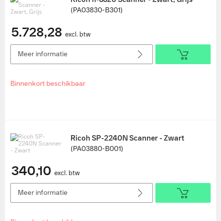
(PA03830-B301)
5.728,28
excl. btw
Meer informatie
Binnenkort beschikbaar
Ricoh SP-2240N Scanner - Zwart
(PA03880-B001)
340,10
excl. btw
Meer informatie