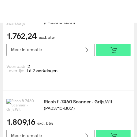
Ricoh fi-8290 Scanner - Zwart,Grijs
(PA03810-B501)
1.762,24
excl. btw
Meer informatie
Voorraad:
2
Levertijd:
1 à 2 werkdagen
Ricoh fi-7460 Scanner - Grijs,Wit
(PA03710-B051)
1.809,16
excl. btw
Meer informatie