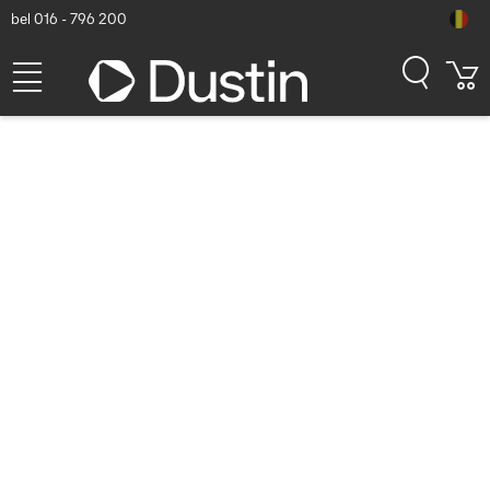
bel 016 - 796 200
scanners (287 resultaten)
Alleen producten op voorraad
Alleen nieuwe producten tonen
Toon alle filters
Sorteren
Populariteit
Honeywell Extended Warranty; 2 Years
Scanner
(SVC2100I-EXW3)