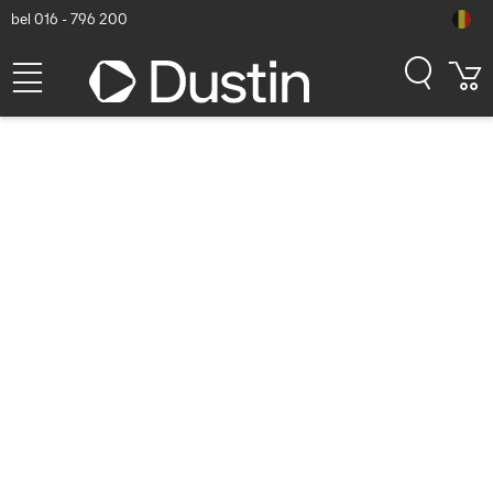
bel 016 - 796 200
HP ScanJet Pro N4600 fnw1
Scanner - Wit
Dustin artikelnummer: P000039662 | Productcode: 20G07A#B19 |
EAN/UPC: 0195697674211
587,43
excl. btw
incl. btw
710,79
Op voorraad (8)
Levertijd:
1 à 2 werkdagen
Gratis verzending!