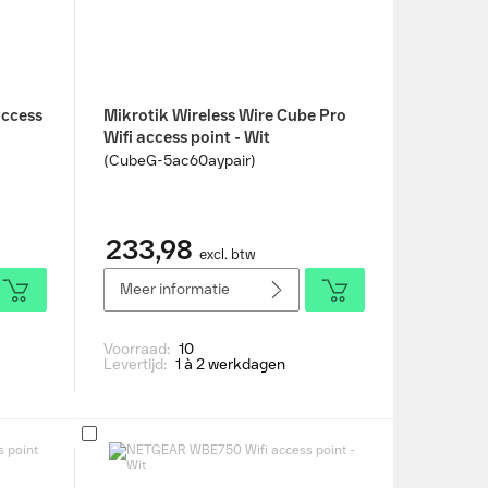
access
Mikrotik Wireless Wire Cube Pro
Wifi access point - Wit
(CubeG-5ac60aypair)
233,98
excl. btw
Meer informatie
Voorraad:
10
Levertijd:
1 à 2 werkdagen