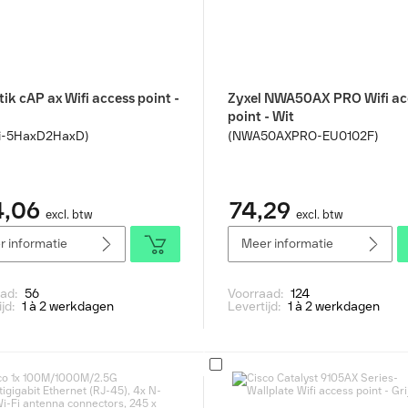
ik cAP ax Wifi access point -
Zyxel NWA50AX PRO Wifi ac
point - Wit
i-5HaxD2HaxD)
(NWA50AXPRO-EU0102F)
4,06
74,29
excl. btw
excl. btw
 informatie
Meer informatie
aad:
56
Voorraad:
124
ijd:
1 à 2 werkdagen
Levertijd:
1 à 2 werkdagen