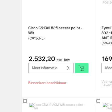
Cisco C9136I Wifi access point -
Zyxel
Wit
802.1
ANT.I
(C9136I-E)
POE(2
(NWA1
2.532,20
169
excl. btw
Meer informatie
Meer
Voorr
Binnenkort beschikbaar
Levert