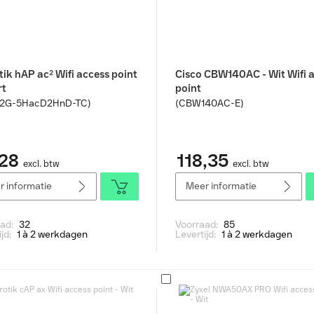
ik hAP ac² Wifi access point
Cisco CBW140AC - Wit Wifi 
rt
point
2G-5HacD2HnD-TC)
(CBW140AC-E)
28
118,35
excl. btw
excl. btw
 informatie
Meer informatie
aad:
32
Voorraad:
85
ijd:
1 à 2 werkdagen
Levertijd:
1 à 2 werkdagen