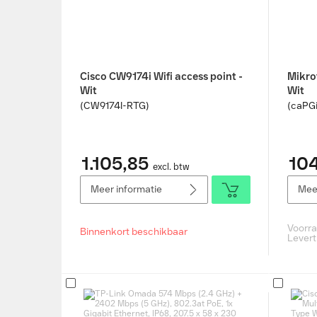
Cisco CW9174i Wifi access point -
Mikrot
Wit
Wit
(CW9174I-RTG)
(caPG
1.105,85
10
excl. btw
Meer informatie
Meer
Voorr
Binnenkort beschikbaar
Levert