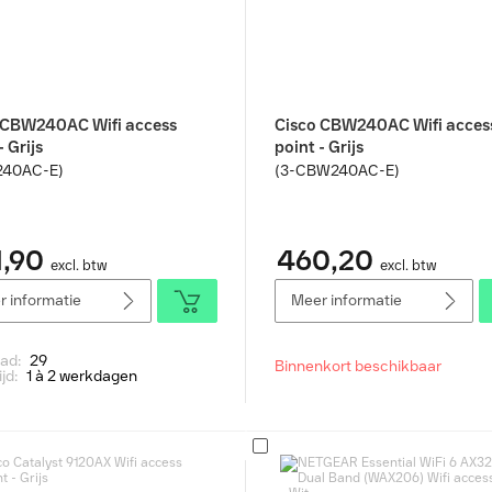
 CBW240AC Wifi access
Cisco CBW240AC Wifi acces
- Grijs
point - Grijs
40AC-E)
(3-CBW240AC-E)
,90
460,20
excl. btw
excl. btw
 informatie
Meer informatie
aad:
29
Binnenkort beschikbaar
ijd:
1 à 2 werkdagen