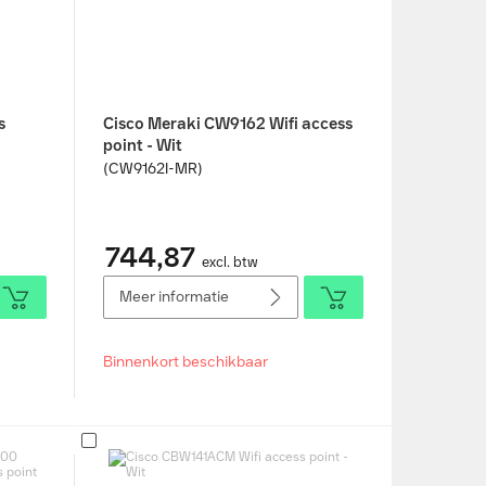
s
Cisco Meraki CW9162 Wifi access
point - Wit
(CW9162I-MR)
744,87
excl. btw
Meer informatie
Binnenkort beschikbaar