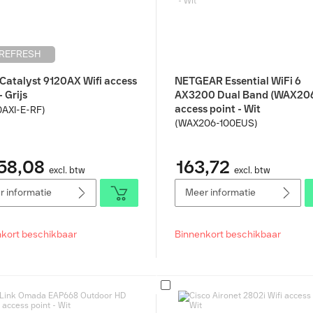
 REFRESH
 Catalyst 9120AX Wifi access
NETGEAR Essential WiFi 6
- Grijs
AX3200 Dual Band (WAX206
access point - Wit
0AXI-E-RF)
(WAX206-100EUS)
58,08
163,72
excl. btw
excl. btw
 informatie
Meer informatie
kort beschikbaar
Binnenkort beschikbaar