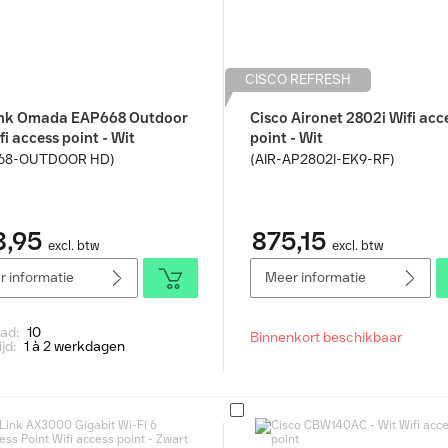
CISCO REFRESH
nk Omada EAP668 Outdoor
Cisco Aironet 2802i Wifi acc
i access point - Wit
point - Wit
68-OUTDOOR HD)
(AIR-AP2802I-EK9-RF)
8,95
875,15
excl. btw
excl. btw
 informatie
Meer informatie
aad:
10
Binnenkort beschikbaar
ijd:
1 à 2 werkdagen