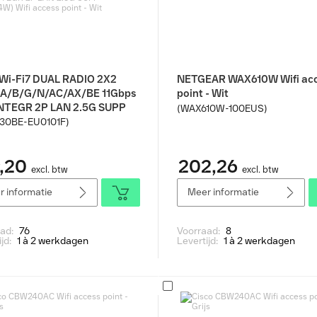
 Wi-Fi7 DUAL RADIO 2X2
NETGEAR WAX610W Wifi ac
1A/B/G/N/AC/AX/BE 11Gbps
point - Wit
NTEGR 2P LAN 2.5G SUPP
(WAX610W-100EUS)
4W) Wifi access point - Wit
30BE-EU0101F)
,20
202,26
excl. btw
excl. btw
 informatie
Meer informatie
aad:
76
Voorraad:
8
ijd:
1 à 2 werkdagen
Levertijd:
1 à 2 werkdagen