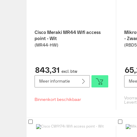
Cisco Meraki MR44 Wifi access
Mikrot
point - Wit
- Zwa
(MR44-HW)
(RBD5
843,31
65,
excl. btw
Meer informatie
Meer
Voorr
Binnenkort beschikbaar
Levert