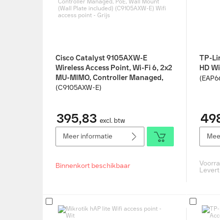
Cisco Catalyst 9105AXW-E
TP-Li
Wireless Access Point, Wi-Fi 6, 2x2
HD Wif
MU-MIMO, Controller Managed,
(EAP6
PoE, Wall Mount (Wall Plate
(C9105AXW-E)
included) (C9105AXW-E) Wifi
access point - Grijs
395,83
49
excl. btw
Meer informatie
Meer
Voorr
Binnenkort beschikbaar
Levert