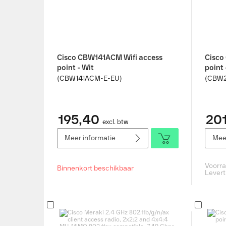
Cisco CBW141ACM Wifi access
Cisco
point - Wit
point 
(CBW141ACM-E-EU)
(CBW2
195,40
201
excl. btw
Meer informatie
Meer
Voorr
Binnenkort beschikbaar
Levert