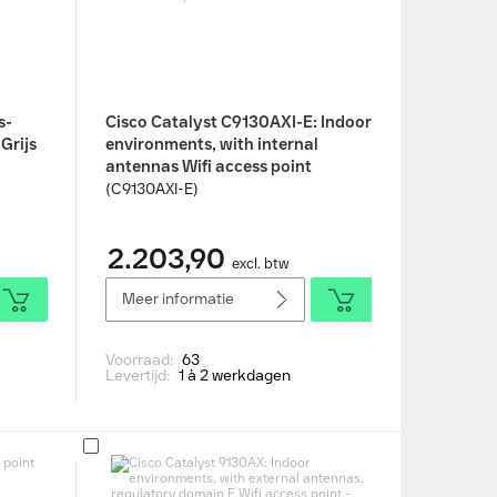
s-
Cisco Catalyst C9130AXI-E: Indoor
Grijs
environments, with internal
antennas Wifi access point
(C9130AXI-E)
2.203,90
excl. btw
Meer informatie
Voorraad:
63
Levertijd:
1 à 2 werkdagen