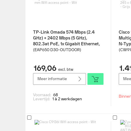
TP-Link Omada 574 Mbps (2.4
Cisco
GHz) + 2402 Mbps (5 GHz),
Multig
802.3at PoE, 1x Gigabit Ethernet,
N-Typ
IP68, 207.5 x 58 x 230 mm Wifi
245 x
(EAP650 D30-OUTDOOR)
(CW91
access point - Wit
access
169,06
1.4
excl. btw
Meer informatie
Meer
Voorraad:
68
Binnen
Levertijd:
1 à 2 werkdagen