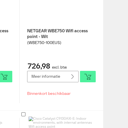
cess
NETGEAR WBE750 Wifi access
point - Wit
(WBE750-100EUS)
726,98
excl. btw
Meer informatie
Binnenkort beschikbaar