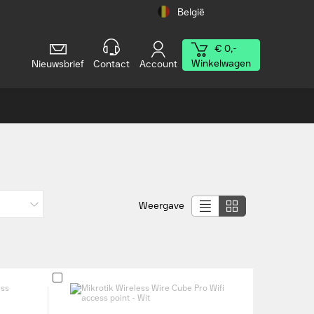
België
€ 0,-
Winkelwagen
Nieuwsbrief
Contact
Account
Weergave