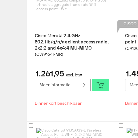
CISCO
Cisco Meraki 2.4 GHz
Cisco
802.11b/g/n/ax client access radio,
point 
2x2:2 and 4x4:4 MU-MIMO
(C912
802.11ax compatible, 7.49 Gbps tri-
(CW9164I-MR)
radio aggregate frame rate Wifi
access point - Wit
1.261,95
1.4
excl. btw
Meer informatie
Meer
Binnenkort beschikbaar
Binnen