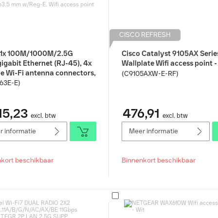
CISCO REFRESH
 1x 100M/1000M/2.5G
Cisco Catalyst 9105AX Serie
igabit Ethernet (RJ-45), 4x
Wallplate Wifi access point - 
e Wi-Fi antenna connectors,
(C9105AXW-E-RF)
 245 x 63.5 mm w/Reg-E. Wifi
63E-E)
 point - Grijs
15,23
476,91
excl. btw
excl. btw
 informatie
Meer informatie
kort beschikbaar
Binnenkort beschikbaar