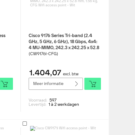
ess
Cisco 9176 Series Tri-band (2.4
GHz, 5 GHz, 6 GHz), 18 Gbps, 4x4:
4 MU-MIMO, 242.3 x 242.25 x 52.8
mm, 1.56 kg, CFG Wifi access point
(CW9176I-CFG)
- Wit
1.404,07
excl. btw
Meer informatie
Voorraad:
597
Levertijd:
1 à 2 werkdagen