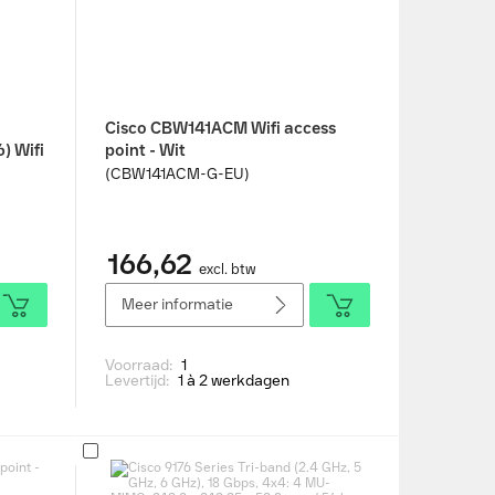
Cisco CBW141ACM Wifi access
) Wifi
point - Wit
(CBW141ACM-G-EU)
166,62
excl. btw
Meer informatie
Voorraad:
1
Levertijd:
1 à 2 werkdagen