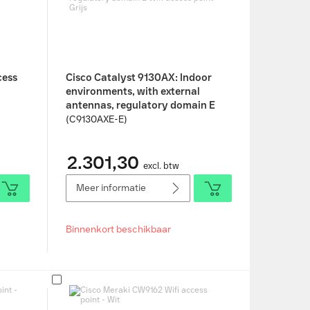
cess
Cisco Catalyst 9130AX: Indoor
environments, with external
antennas, regulatory domain E
Wifi access point - Grijs
(C9130AXE-E)
2.301,30
excl. btw
Meer informatie
Binnenkort beschikbaar