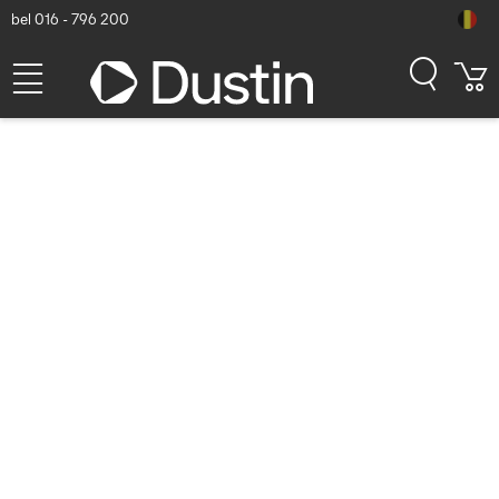
bel 016 - 796 200
Cisco Catalyst 9120AXE Wifi
access point - Wit
Dustin artikelnummer: P000183794 | Productcode: C9120AXE-Z |
EAN/UPC: 0889728227094
1.768,07
excl. btw
incl. btw
2.139,36
Binnenkort beschikbaar
Gratis verzending!