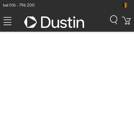
bel 016 - 796 200
TP-Link Omada EAP650-
Desktop AX3000 Desktop
Wi-Fi 6 Access Point Wifi
access point - Wit
Dustin artikelnummer: P000798191 | Productcode: EAP650-
DESKTOP | EAN/UPC: 1210002605939
96,81
excl. btw
incl. btw
117,14
Binnenkort beschikbaar