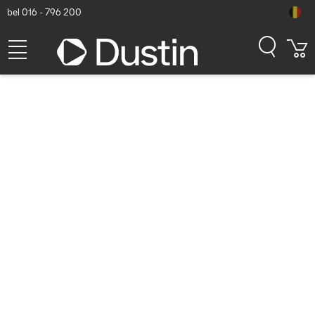
bel 016 - 796 200
Ubiquiti Swiss Army Knife
Ultra Wifi access point - Wit
Dustin artikelnummer: P000067642 | Productcode: UK-ULTRA |
EAN/UPC: 0810084693636
74,42
excl. btw
incl. btw
90,05
Op voorraad (517)
Levertijd:
1 à 2 werkdagen
Gratis verzending!