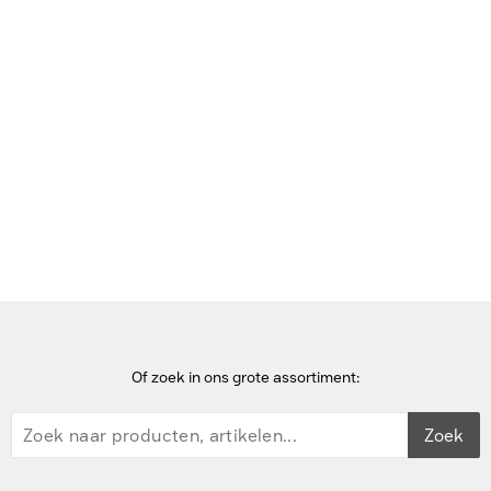
Bekijk deze pagina in het Frans
Home
wifi access points
Ubiquiti Swiss Army Knife Ultra Wifi access point - Wit
Of zoek in ons grote assortiment:
Zoek