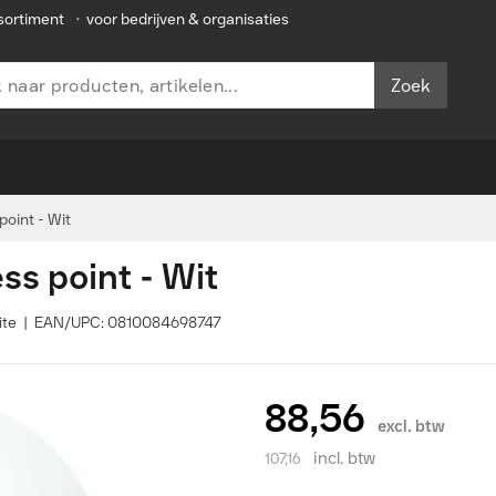
sortiment
•
voor bedrijven & organisaties
Zoek
point - Wit
ess point - Wit
Lite | EAN/UPC: 0810084698747
88,56
excl. btw
incl. btw
107,16