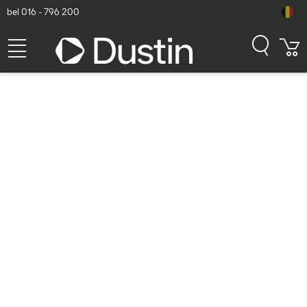
bel 016 - 796 200
Ubiquiti U7 Pro Outdoor Wifi
access point - Wit
Dustin artikelnummer: P000648709 | Productcode: U7-PRO-
OUTDOOR | EAN/UPC: 0810084698730
234,-
excl. btw
incl. btw
283,14
Binnenkort beschikbaar
Gratis verzending!