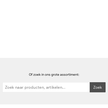
Bekijk deze pagina in het Frans
Home
wifi access points
Ubiquiti U7 Pro Outdoor Wifi access point - Wit
Of zoek in ons grote assortiment:
Zoek