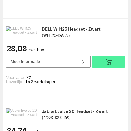
DELL WH125 Headset - Zwart
(WH125-DWW)
28,08
excl. btw
Meer informatie
Voorraad:
72
Levertijd:
1 à 2 werkdagen
Jabra Evolve 20 Headset - Zwart
(4993-823-169)
34,74