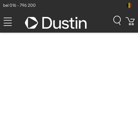
bel 016 - 796 200
hoofdtelefoons (1218
resultaten)
Alleen producten op voorraad
Alleen nieuwe producten tonen
Toon alle filters
Sorteren
Populariteit
Jabra Evolve2 40 Headset - Zwart