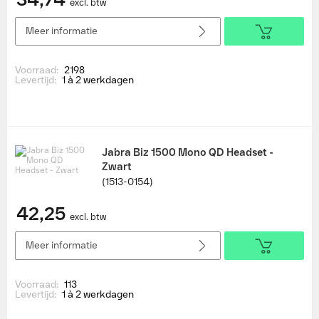
excl. btw
Meer informatie
Voorraad:
2198
Levertijd:
1 à 2 werkdagen
Jabra Biz 1500 Mono QD Headset -
Zwart
(1513-0154)
42,25
excl. btw
Meer informatie
Voorraad:
113
Levertijd:
1 à 2 werkdagen