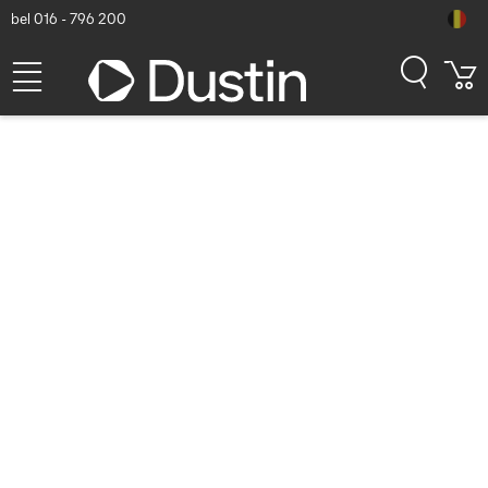
bel 016 - 796 200
Uw zoekopdracht
''
gaf geen
resultaten.
Zorg ervoor dat alle woorden goed gespeld zijn.
Probeer andere zoektermen.
Maak de zoektermen algemener.
Heeft u iets gezien in een catalogus of op een website van een fabrikant?
(bijvoorbeeld een
HP 125 muis
met artikelnummer
265A9AA
)
zoek op het artikelnummer:
265A9AA
zoek op het producttype:
HP 125 muis
zoek vanuit het zoekvenster: klik op
Zoek op merk